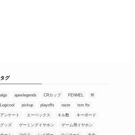
タグ
algs
apexlegends
CRカップ
FENNEL
ffl
Logicool
pickup
playoffs
razer
tsm ftx
アンケート
エーペックス
キル数
キーボード
グッズ
ゲーミングイヤホン
ゲーム用イヤホン
チーム
マウス
レイザー
ロジクール
大会