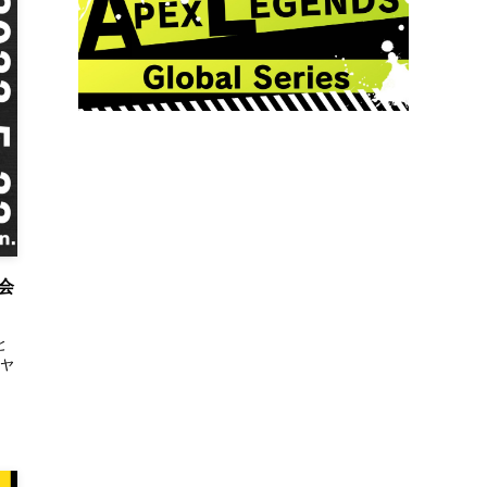
会
と
イヤ