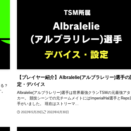
【プレイヤー紹介】Albralelie(アルブラレリー)選手の
定・デバイス
ある？
す。
Albralelie(アルブラレリー)選手は世界最強クランTSMの元最強ア
カー。 競技シーンでの元チームメイトにはImperialHal選手とReps
手がいました。 現在はストリーマ...
2022年5月29日
2022年6月30日