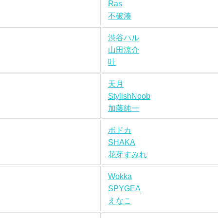
Ras
不破湊
渋谷ハル
山田涼介
叶
天月
StylishNoob
加藤純一
ボドカ
SHAKA
花芽すみれ
Wokka
SPYGEA
えなこ