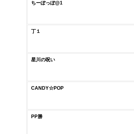
ちーぽっぽ@1
丁１
星川の呪い
CANDY☆POP
PP勝