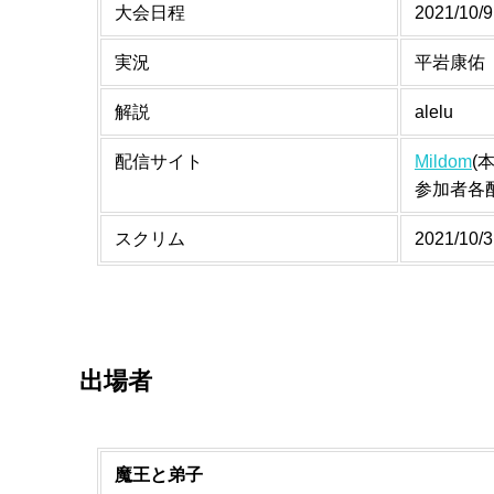
大会日程
2021/10
実況
平岩康佑
解説
alelu
配信サイト
Mildom
(
参加者各
スクリム
2021/1
出場者
魔王と弟子