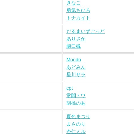
きなこ
勇気ちひろ
トナカイト
だるまいずごっど
ありさか
樋口楓
Mondo
あどみん
星川サラ
cpt
常闇トワ
胡桃のあ
夏色まつり
まさのり
杏仁ミル