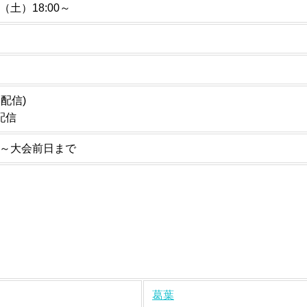
/9（土）18:00～
本配信)
配信
0/3～大会前日まで
葛葉