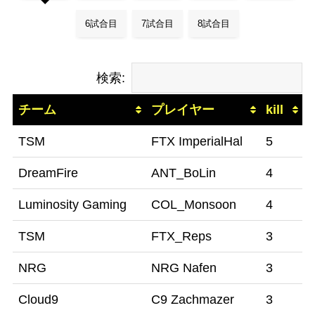
6試合目
7試合目
8試合目
検索:
チーム
プレイヤー
kill
TSM
FTX ImperialHal
5
DreamFire
ANT_BoLin
4
Luminosity Gaming
COL_Monsoon
4
TSM
FTX_Reps
3
NRG
NRG Nafen
3
Cloud9
C9 Zachmazer
3