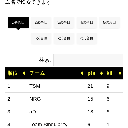
ム名で検索できます。
1試合目
2試合目
3試合目
4試合目
5試合目
6試合目
7試合目
8試合目
検索:
順位
チーム
pts
kill
1
TSM
21
9
2
NRG
15
6
3
aD
13
6
4
Team Singularity
6
1