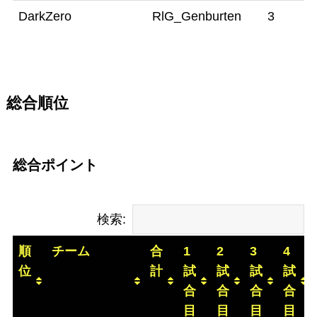
DarkZero
RlG_Genburten
3
総合順位
総合ポイント
検索:
順
チーム
合
1
2
3
4
位
計
試
試
試
試
合
合
合
合
目
目
目
目