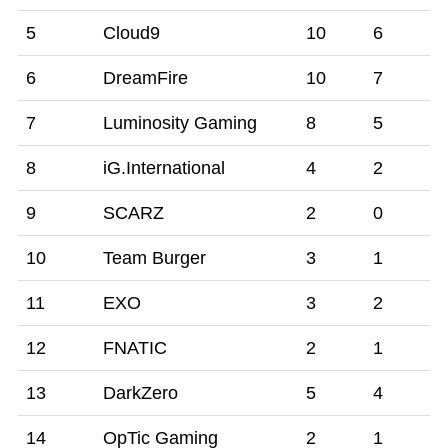
5
Cloud9
10
6
6
DreamFire
10
7
7
Luminosity Gaming
8
5
8
iG.International
4
2
9
SCARZ
2
0
10
Team Burger
3
1
11
EXO
3
2
12
FNATIC
2
1
13
DarkZero
5
4
14
OpTic Gaming
2
1