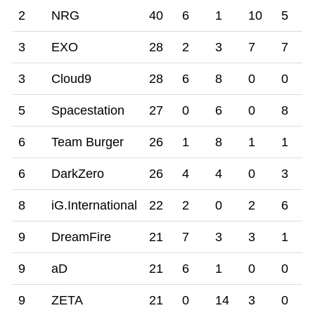
2
NRG
40
6
1
10
5
合
合
合
合
目
目
目
目
3
EXO
28
2
3
7
7
3
Cloud9
28
6
8
0
0
5
Spacestation
27
0
6
0
8
6
Team Burger
26
1
8
1
1
6
DarkZero
26
4
4
0
3
8
iG.International
22
2
0
2
6
9
DreamFire
21
7
3
3
1
9
aD
21
6
1
0
0
9
ZETA
21
0
14
3
0