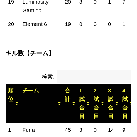
19
Luminosity
20
8
0
1
7
Gaming
20
Element 6
19
0
6
0
1
キル数【チーム】
検索:
順
チーム
合
1
2
3
4
位
計
試
試
試
試
合
合
合
合
目
目
目
目
順
チーム
合
1
2
3
4
1
Furia
45
3
0
14
9
位
計
試
試
試
試