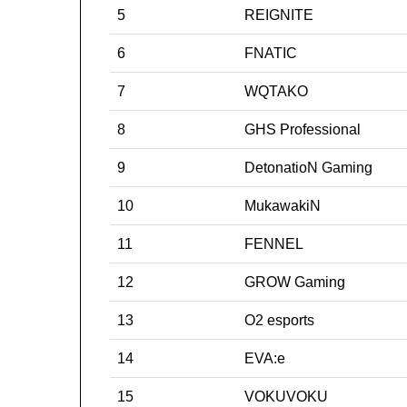
5
REIGNITE
6
FNATIC
7
WQTAKO
8
GHS Professional
9
DetonatioN Gaming
10
MukawakiN
11
FENNEL
12
GROW Gaming
13
O2 esports
14
EVA:e
15
VOKUVOKU