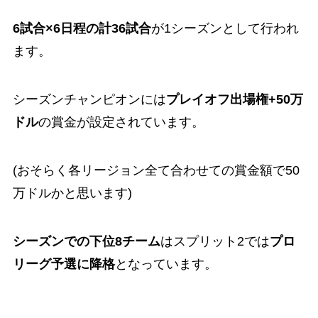
6試合×6日程の計36試合
が1シーズンとして行われ
ます。
シーズンチャンピオンには
プ
レイオフ
出場権+50万
ドル
の賞金が設定されています。
(おそらく各リージョン全て合わせての賞金額で50
万ドルかと思います)
シーズンでの下位8チーム
はスプリット2では
プロ
リーグ予選に降格
となっています。