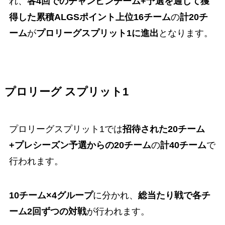
れ、
各4回でのチャンピンチーム+予選を通じて獲
得した累積ALGSポイント上位16チーム
の
計20チ
ーム
が
プロリーグスプリット1に進出
となります。
プロリーグ スプリット1
プロリーグスプリット1では
招待された20チーム
+プレシーズン予選からの20チーム
の
計40チーム
で
行われます。
10チーム×4グループ
に分かれ、
総当たり戦で各チ
ーム2回ずつの対戦
が行われます。