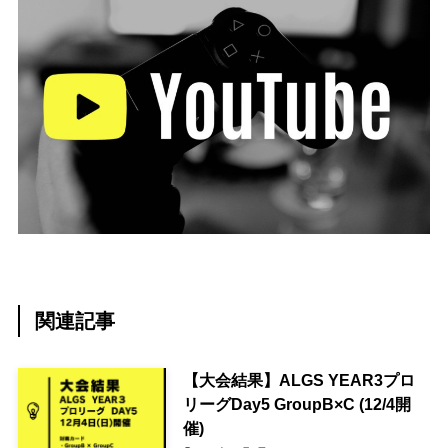
関連記事
【大会結果】ALGS YEAR3プロ
リーグDay5 GroupB×C (12/4開
催)