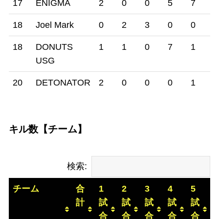
17
ENIGMA
2
0
0
5
7
0
18
Joel Mark
0
2
3
0
0
6
18
DONUTS
1
1
0
7
1
1
USG
20
DETONATOR
2
0
0
0
1
0
キル数【チーム】
検索:
チーム
合
1
2
3
4
5
6
計
試
試
試
試
試
合
合
合
合
合