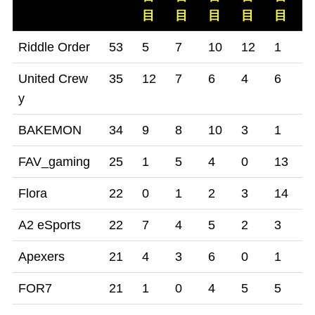
目
目
目
目
目
チーム
合
1
2
3
4
5
6
Riddle Order
53
5
7
10
12
1
1
計
試
試
試
試
試
United Crew
35
12
7
6
4
6
0
合
合
合
合
合
y
目
目
目
目
目
BAKEMON
34
9
8
10
3
1
3
FAV_gaming
25
1
5
4
0
13
2
Flora
22
0
1
2
3
14
2
A2 eSports
22
7
4
5
2
3
1
Apexers
21
4
3
6
0
1
7
FOR7
21
1
0
4
5
5
6