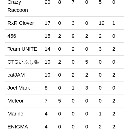
Crazy
20
8
7
0
5
0
0
Raccoon
RxR Clover
17
0
3
0
12
1
1
456
15
2
9
2
2
0
0
Team UNITE
14
0
2
0
3
2
7
CTGいぶし銀
10
2
0
5
0
0
3
catJAM
10
0
2
2
0
2
4
Joel Mark
8
0
1
3
0
0
4
Meteor
7
5
0
0
0
2
0
Marine
4
0
0
0
1
2
1
ENIGMA
4
0
0
0
2
2
0