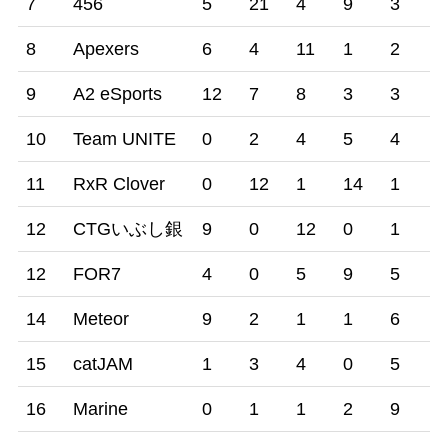
7
456
5
21
4
9
3
0
8
Apexers
6
4
11
1
2
1
9
A2 eSports
12
7
8
3
3
2
10
Team UNITE
0
2
4
5
4
1
11
RxR Clover
0
12
1
14
1
3
12
CTGいぶし銀
9
0
12
0
1
8
12
FOR7
4
0
5
9
5
7
14
Meteor
9
2
1
1
6
1
15
catJAM
1
3
4
0
5
5
16
Marine
0
1
1
2
9
3