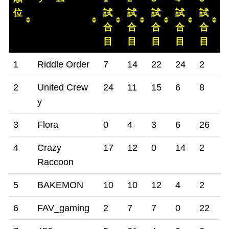
位
試
試
試
試
試
合
合
合
合
合
目
目
目
目
目
順
チーム
1
2
3
4
5
6
1
Riddle Order
7
14
22
24
2
2
位
試
試
試
試
試
2
United Crew
24
11
15
6
8
1
合
合
合
合
合
y
目
目
目
目
目
3
Flora
0
4
3
6
26
9
4
Crazy
17
12
0
14
2
0
Raccoon
5
BAKEMON
10
10
12
4
2
6
6
FAV_gaming
2
7
7
0
22
5