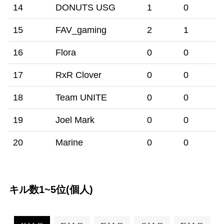
14
DONUTS USG
1
0
15
FAV_gaming
2
1
16
Flora
0
0
17
RxR Clover
0
0
18
Team UNITE
0
0
19
Joel Mark
0
0
20
Marine
0
0
キル数1~5位(個人)