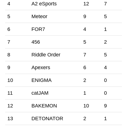
4
A2 eSports
12
7
5
Meteor
9
5
6
FOR7
4
1
7
456
5
2
8
Riddle Order
7
5
9
Apexers
6
4
10
ENIGMA
2
0
11
catJAM
1
0
12
BAKEMON
10
9
13
DETONATOR
2
1