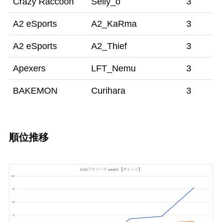
Crazy Raccoon
Selly_o
3
A2 eSports
A2_KaRma
3
A2 eSports
A2_Thief
3
Apexers
LFT_Nemu
3
BAKEMON
Curihara
3
順位推移