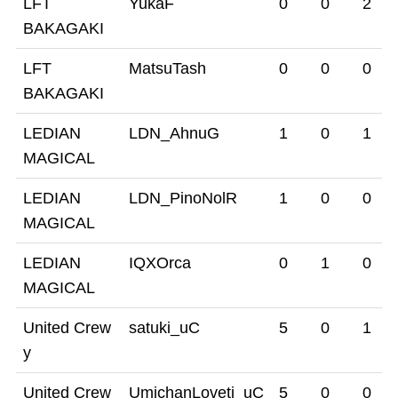
LFT
YukaF
0
0
2
BAKAGAKI
LFT
MatsuTash
0
0
0
BAKAGAKI
LEDIAN
LDN_AhnuG
1
0
1
MAGICAL
LEDIAN
LDN_PinoNolR
1
0
0
MAGICAL
LEDIAN
IQXOrca
0
1
0
MAGICAL
United Crew
satuki_uC
5
0
1
y
United Crew
UmichanLoveti_uC
5
0
0