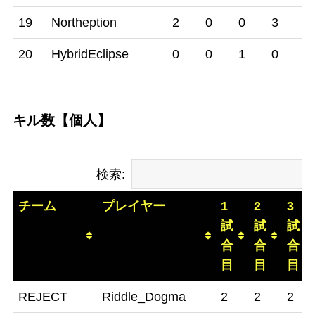
19
Northeption
2
0
0
3
0
20
HybridEclipse
0
0
1
0
2
キル数【個人】
検索:
チーム
プレイヤー
1
2
3
試
試
試
合
合
合
目
目
目
チーム
プレイヤー
1
2
3
REJECT
Riddle_Dogma
2
2
2
試
試
試