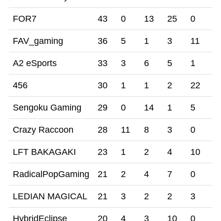
FOR7
43
0
13
25
0
3
FAV_gaming
36
5
1
3
11
2
A2 eSports
33
3
6
5
1
1
456
30
1
1
2
22
0
Sengoku Gaming
29
0
14
1
5
9
Crazy Raccoon
28
11
8
3
0
2
LFT BAKAGAKI
23
1
2
4
10
0
RadicalPopGaming
21
2
4
7
0
5
LEDIAN MAGICAL
21
3
2
2
3
7
HybridEclipse
20
4
3
10
0
2