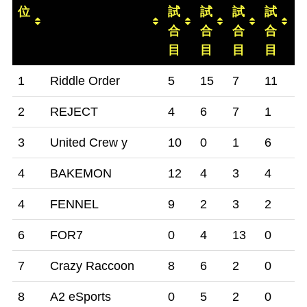
位
試
試
試
試
合
合
合
合
目
目
目
目
順
チーム
1
2
3
4
5
1
Riddle Order
5
15
7
11
7
位
試
試
試
試
2
REJECT
4
6
7
1
8
合
合
合
合
目
目
目
目
3
United Crew y
10
0
1
6
9
4
BAKEMON
12
4
3
4
3
4
FENNEL
9
2
3
2
0
6
FOR7
0
4
13
0
2
7
Crazy Raccoon
8
6
2
0
1
8
A2 eSports
0
5
2
0
1