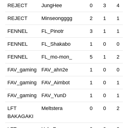
REJECT
JungHee
0
3
4
合
合
合
目
目
目
REJECT
Minseongggg
2
1
1
FENNEL
FL_Pinotr
3
1
1
FENNEL
FL_Shakabo
1
0
0
FENNEL
FL_mo-mon_
5
1
2
FAV_gaming
FAV_ahn2e
1
0
0
FAV_gaming
FAV_Aimbot
1
0
1
FAV_gaming
FAV_YunD
1
0
1
LFT
Meltstera
0
0
2
BAKAGAKI