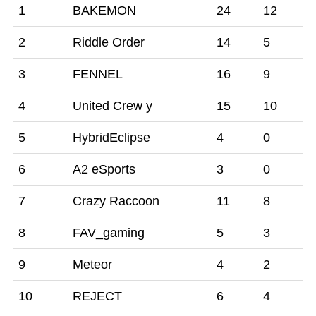
1
BAKEMON
24
12
2
Riddle Order
14
5
3
FENNEL
16
9
4
United Crew y
15
10
5
HybridEclipse
4
0
6
A2 eSports
3
0
7
Crazy Raccoon
11
8
8
FAV_gaming
5
3
9
Meteor
4
2
10
REJECT
6
4