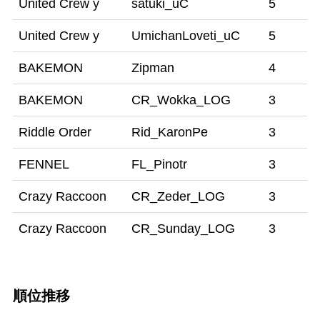
United Crew y
satuki_uC
5
United Crew y
UmichanLoveti_uC
5
BAKEMON
Zipman
4
BAKEMON
CR_Wokka_LOG
3
Riddle Order
Rid_KaronPe
3
FENNEL
FL_Pinotr
3
Crazy Raccoon
CR_Zeder_LOG
3
Crazy Raccoon
CR_Sunday_LOG
3
順位推移