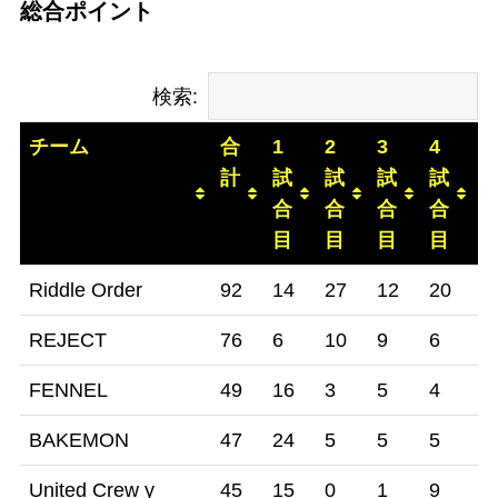
総合ポイント
検索:
チーム
合
1
2
3
4
5
計
試
試
試
試
合
合
合
合
目
目
目
目
チーム
合
1
2
3
4
5
Riddle Order
92
14
27
12
20
1
計
試
試
試
試
REJECT
76
6
10
9
6
2
合
合
合
合
目
目
目
目
FENNEL
49
16
3
5
4
2
BAKEMON
47
24
5
5
5
7
United Crew y
45
15
0
1
9
1