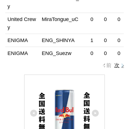
y
United Crew
MiraTongue_uC
0
0
0
y
ENIGMA
ENG_SHlNYA
1
0
0
ENIGMA
ENG_Suezw
0
0
0
前
次