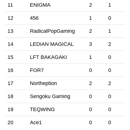
11
ENIGMA
2
1
12
456
1
0
13
RadicalPopGaming
2
1
14
LEDIAN MAGICAL
3
2
15
LFT BAKAGAKI
1
0
16
FOR7
0
0
17
Northeption
2
2
18
Sengoku Gaming
0
0
19
TEQWING
0
0
20
Ace1
0
0