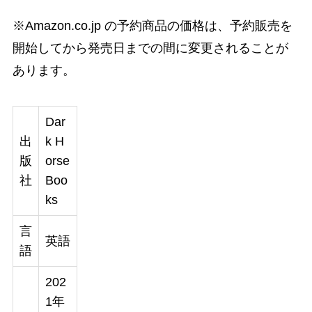
※Amazon.co.jp の予約商品の価格は、予約販売を
開始してから発売日までの間に変更されることが
あります。
Dar
出
k H
版
orse
社
Boo
ks
言
英語
語
202
1年