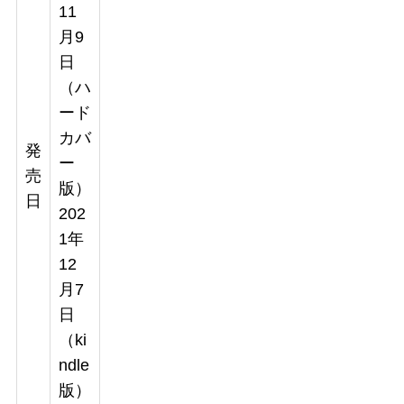
11
月9
日
（ハ
ード
カバ
発
ー
売
版）
日
202
1年
12
月7
日
（ki
ndle
版）