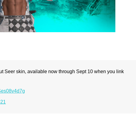
ut Seer skin, available now through Sept 10 when you link
/Ses08v4d7g
021