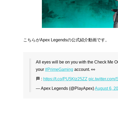
こちらがApex Legendsの公式紹介動画です。
All eyes will be on you with the Check Me O
your
#PrimeGaming
account. 👀
🏁 :
https://t.co/PU5Ktz25ZZ
pic.twitter.com
— Apex Legends (@PlayApex)
August 6, 2